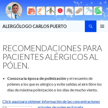
Buscar
ALERGÓLOGO CARLOS PUERTO
SALTAR
MENÚ
AL
PRINCI
CONTENIDO
RECOMENDACIONES PARA
PACIENTES ALÉRGICOS AL
PÓLEN.
Conozca la época de polinización
y el recuento de
pólenes a los que es alérgico y evite salidas al aire libre los
días de máxima polinización o los días de mucho viento.
Click aquí para obtener información de las concentraciones
actuales de polen en Españ
a