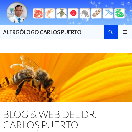
Buscar
ALERGÓLOGO CARLOS PUERTO
SALTAR
MENÚ
AL
PRINCI
CONTENIDO
BLOG & WEB DEL DR.
CARLOS PUERTO.